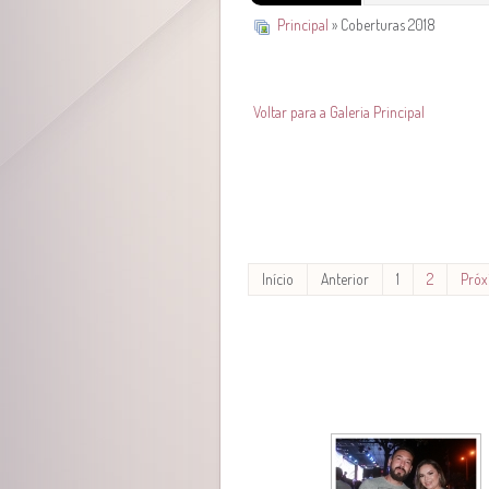
Principal
» Coberturas 2018
Voltar para a Galeria Principal
Início
Anterior
1
2
Pró