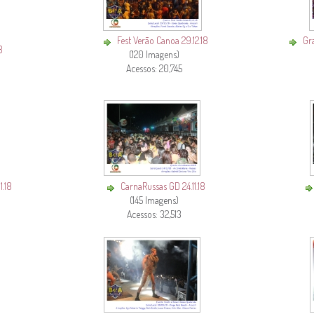
Fest Verão Canoa 29.12.18
Gra
8
(120 Imagens)
Acessos: 20,745
1.18
CarnaRussas GD 24.11.18
(145 Imagens)
Acessos: 32,513