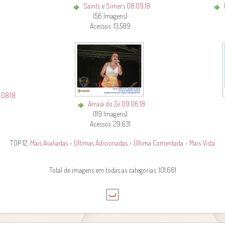
Saínts e Símers 08.09.18
(56 Imagens)
Acessos: 13,589
.08.18
Arraiá do Zé 09.06.18
(119 Imagens)
Acessos: 29,631
TOP 12:
Mais Avaliadas
-
Últimas Adicionadas
-
Última Comentada
-
Mais Vista
Total de imagens em todas as categorias: 101,661