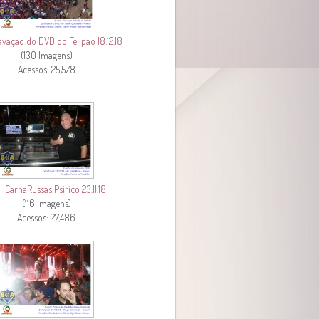
vação do DVD do Felipão 18.12.18
(130 Imagens)
Acessos: 25,578
CarnaRussas Psirico 23.11.18
(116 Imagens)
Acessos: 27,486