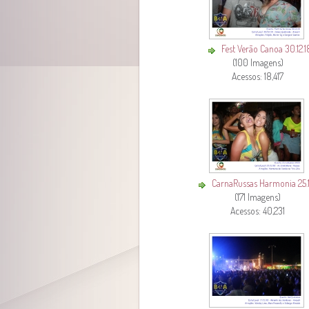
Fest Verão Canoa 30.12.1
(100 Imagens)
Acessos: 18,417
CarnaRussas Harmonia 25.1
(171 Imagens)
Acessos: 40,231