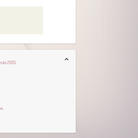
esde 2005
...