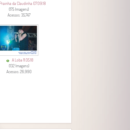
Prainha da Claudinha 07.09.18
(175 Imagens)
Acessos: 35,747
A Loba 11.05.18
(132 Imagens)
Acessos: 26,990