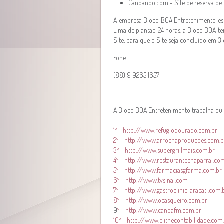
Canoando.com - Site de reserva d
A empresa Bloco BOA Entretenimento esta 
Lima de plantão 24 horas, a Bloco BOA t
Site, para que o Site seja concluído em 3 
Fone
(88) 9 9265 1657
A Bloco BOA Entretenimento trabalha ou 
1º - http://www.refugiodourado.com.br
2º - http://www.arrochaproducoes.com.b
3º - http://www.supergrillmais.com.br
4º - http://www.restaurantechaparral.co
5º - http://www.farmaciasgfarma.com.br
6º - http://www.tvsinal.com
7º - http://www.gastroclinic-aracati.com.
8º - http://www.ocasqueiro.com.br
9
º - http://www.canoafm.com.br
10º - http://www.elithecontabilidade.com