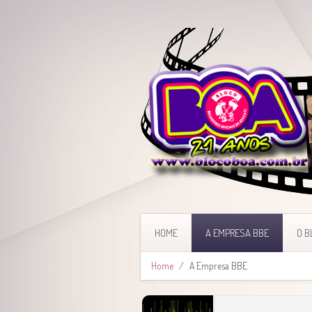
HOME
A EMPRESA BBE
O B
Home
A Empresa BBE