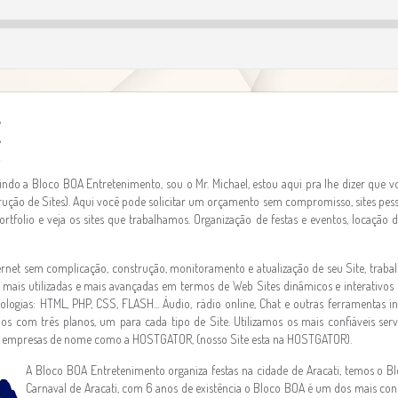
E
indo a Bloco BOA Entretenimento, sou o Mr. Michael, estou aqui pra lhe dizer que vo
ução de Sites). Aqui você pode solicitar um orçamento sem compromisso, sites pessoa
ortfolio e veja os sites que trabalhamos. Organização de festas e eventos, locaçã
ternet sem complicação, construção, monitoramento e atualização de seu Site, tra
 mais utilizadas e mais avançadas em termos de Web Sites dinâmicos e interativos
ologias: HTML, PHP, CSS, FLASH... Áudio, rádio online, Chat e outras ferramentas in
os com três planos, um para cada tipo de Site. Utilizamos os mais confiáveis ser
s, empresas de nome como a HOSTGATOR, (nosso Site esta na HOSTGATOR).
A Bloco BOA Entretenimento organiza festas na cidade de Aracati, temos o B
Carnaval de Aracati, com 6 anos de existência o Bloco BOA é um dos mais co