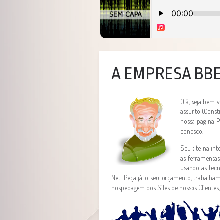
A EMPRESA BB
Olá, seja bem v
assunto (Constr
nossa pagina P
conosco.
Seu site na in
as ferramentas
usando as tecn
Net. Peça já o seu orçamento, trabalham
hospedagem dos Sites de nossos Cliente