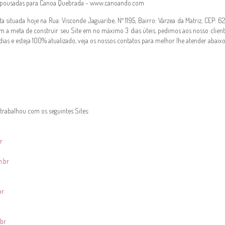
e pousadas para Canoa Quebrada - www.canoando.com
situada hoje na Rua: Visconde Jaguaribe, Nº 1195, Bairro: Várzea da Matriz, CEP: 
em a meta de construir seu Site em no máximo 3 dias úteis, pedimos aos nosso clie
dias e esteja 100% atualizado, veja os nossos contatos para melhor lhe atender abaixo
trabalhou com os seguintes Sites:
r
m.br
br
.br