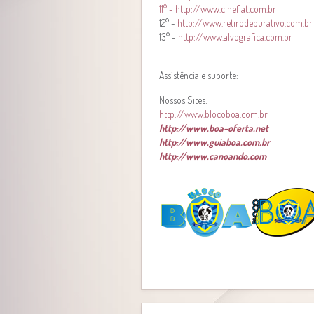
11° - http://www.cineflat.com.br
12° -
http://www.retirodepurativo.com.br
13° -
http://www.alvografica.com.br
Assistência e suporte:
Nossos Sites:
http://www.blocoboa.com.br
http://www.boa-oferta.net
http://www.guiaboa.com.br
http://www.canoando.com