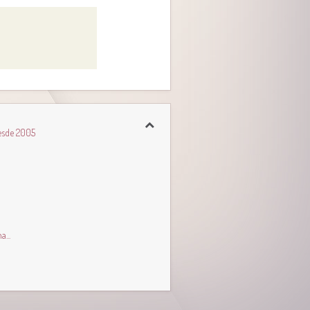
esde 2005
...