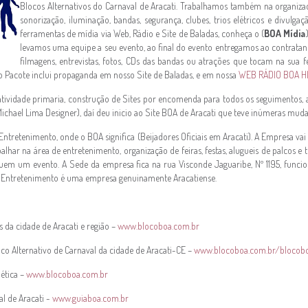
Blocos Alternativos do Carnaval de Aracati. Trabalhamos também na organizaçã
sonorização, iluminação, bandas, segurança, clubes, trios elétricos e divulga
ferramentas de mídia via Web, Rádio e Site de Baladas, conheça o (
BOA Mídia
levamos uma equipe a seu evento, ao final do evento entregamos ao contratan
filmagens, entrevistas, fotos, CDs das bandas ou atrações que tocam na sua 
o Pacote inclui propaganda em nosso Site de Baladas, e em nossa
WEB RÁDIO BOA HI
tividade primaria, construção de Sites por encomenda para todos os seguimentos
Michael Lima Designer), daí deu inicio ao Site BOA de Aracati que teve inúmeras mud
tretenimento, onde o BOA significa (Beijadores Oficiais em Aracati). A Empresa vai
alhar na área de entretenimento, organização de feiras, festas, alugueis de palcos e tr
tuem um evento. A Sede da empresa fica na rua Visconde Jaguaribe, Nº 1195, func
A Entretenimento é uma empresa genuinamente Aracatiense.
s da cidade de Aracati e região –
www.blocoboa.com.br
co Alternativo de Carnaval da cidade de Aracati-CE –
www.blocoboa.com.br/blocob
ética –
www.blocoboa.com.br
l de Aracati -
www.guiaboa.com.br