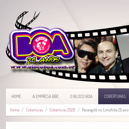
HOME
A EMPRESA BBE
O BLOCO BOA
COBERTURAS
Home
Coberturas
Coberturas 2020
Parangolé no Limofolia 25 anos