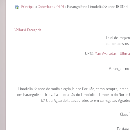
Principal
»
Coberturas 2020
» Parangolé no Limofolia 25 anos 18.01.20
Voltar à Categoria
Total de imagens
Total de acessos
TOP 12:
Mais Avaliadas
-
Última
Parangolé no 
Limofolia 25 anos de muita alegria, Bloco Corujão, como sempre, lotado,
com Parangolé no Trio Jóia - Local: Av do Limofolia - Limoeiro do Norte-CE
67. Obs: Aguarde todas as fotos serem carregadas. Agradec
Classi
Existem 