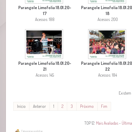
Parangole Limofolia 18.01.20-
Parangole Limofolia 18.01.2
17
18
Acessos: 188
Acessos: 200
Parangole Limofolia 18.01.20-
Parangole Limofolia 18.01.2
21
22
Acessos: 145
Acessos: 184
Existem 
Início
Anterior
1
2
3
Próximo
Fim
TOP 12:
Mais Avaliadas
-
Última
Categorias restritas