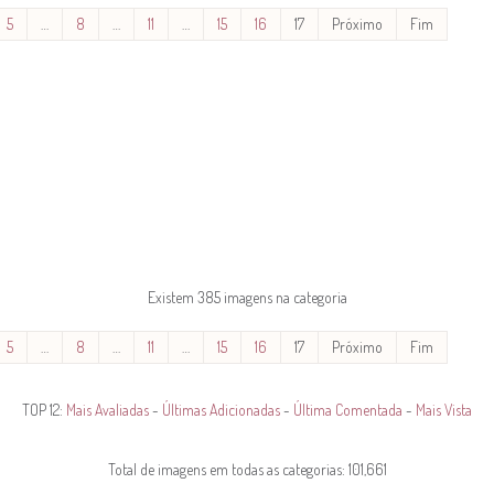
5
…
8
…
11
…
15
16
17
Próximo
Fim
Existem 385 imagens na categoria
5
…
8
…
11
…
15
16
17
Próximo
Fim
TOP 12:
Mais Avaliadas
-
Últimas Adicionadas
-
Última Comentada
-
Mais Vista
Total de imagens em todas as categorias: 101,661