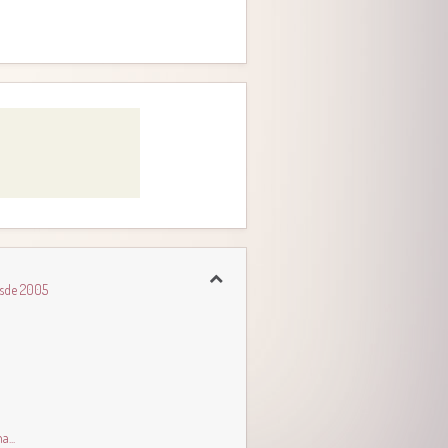
esde 2005
...