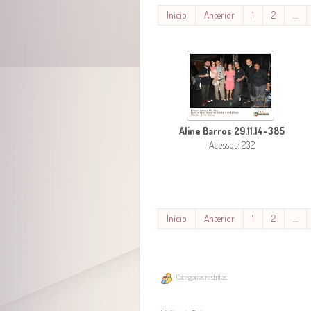
Início
Anterior
1
2
…
Aline Barros 29.11.14-385
Acessos: 232
Início
Anterior
1
2
…
Categorias restritas