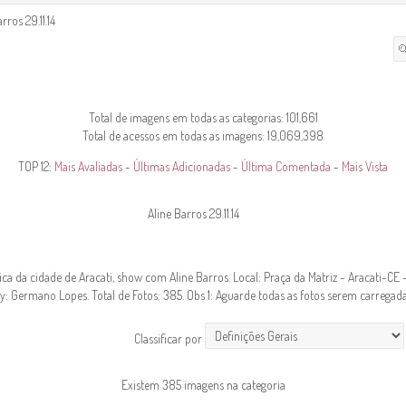
rros 29.11.14
Total de imagens em todas as categorias: 101,661
Total de acessos em todas as imagens: 19,069,398
TOP 12:
Mais Avaliadas
-
Últimas Adicionadas
-
Última Comentada
-
Mais Vista
Aline Barros 29.11.14
ica da cidade de Aracati, show com Aline Barros. Local: Praça da Matriz - Aracati-CE
y: Germano Lopes. Total de Fotos: 385. Obs 1: Aguarde todas as fotos serem carregada
Classificar por
Existem 385 imagens na categoria