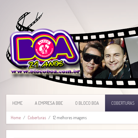
HOME
A EMPRESA BBE
O BLOCO BOA
COBERTURAS
Home
Coberturas
12 melhores imagens