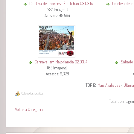
Coletiva de Imprensa É o Tchan 03.03.14
Coletiva de I
(727 Imagens)
Acessos: 99,564
Carnaval em Majorlandia 02.03.14
Sábado d
(65 Imagens)
Acessos: 9,328
TOP 12:
Mais Avaliadas
-
Última
Categorias restritas
Total de imagens
Voltar à Categoria