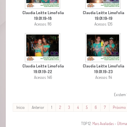
Claudia Leitte Limofolia
Claudia Leitte Limofolia
19.01.19-18
19.01.19-19
Acessos: 116
Acessos: 126
Claudia Leitte Limofolia
Claudia Leitte Limofolia
19.01.19-22
19.01.19-23
Acessos: 146
Acessos: 114
Existem 
Início
Anterior
1
2
3
4
5
6
7
Próximo
TOP 12:
Mais Avaliadas
-
Última