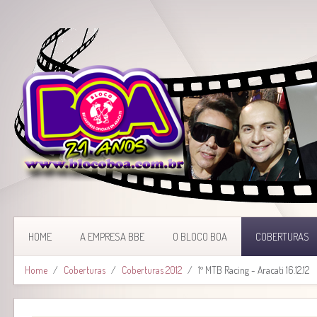
HOME
A EMPRESA BBE
O BLOCO BOA
COBERTURAS
Home
Coberturas
Coberturas 2012
1º MTB Racing - Aracati 16.12.12