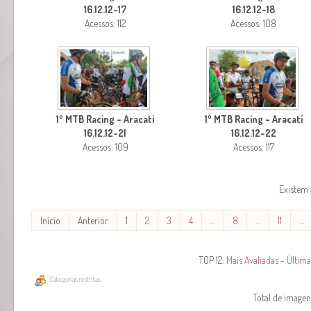
16.12.12-17
16.12.12-18
Acessos: 112
Acessos: 108
1º MTB Racing - Aracati
1º MTB Racing - Aracati
16.12.12-21
16.12.12-22
Acessos: 109
Acessos: 117
Existem 
Início
Anterior
1
2
3
4
…
8
…
11
…
TOP 12:
Mais Avaliadas
-
Última
Categorias restritas
Total de imagens