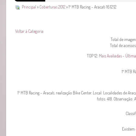
Principal
»
Coberturas 2012
» 1º MTB Racing - Aracati 16.12.12
Voltar à Categoria
Total de imagens
Total de acessos
TOP 12:
Mais Avaliadas
-
Última
1º MTB Ra
1º MTB Racing - Aracati, realização Bike Center. Local: Localidades de Arac
fotos: 418. Observação: 
Classi
Existem 