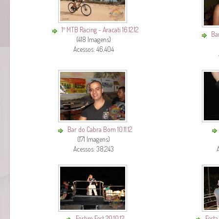
1º MTB Racing - Aracati 16.12.12
Bar
(418 Imagens)
Acessos: 46,404
Bar do Cabra Bom 10.11.12
(171 Imagens)
Acessos: 38,243
Fortim Fest 20.10.12
Festa