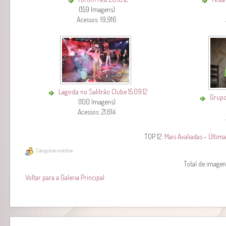
(159 Imagens)
Acessos: 19,916
Lagosta no Salitrão Clube 15.09.12
Grupo
(100 Imagens)
Acessos: 21,614
TOP 12:
Mais Avaliadas
-
Última
Categorias restritas
Total de imagens
Voltar para a Galeria Principal