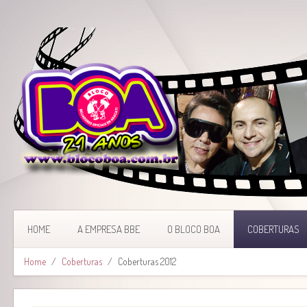
HOME
A EMPRESA BBE
O BLOCO BOA
COBERTURAS
Home
Coberturas
Coberturas 2012