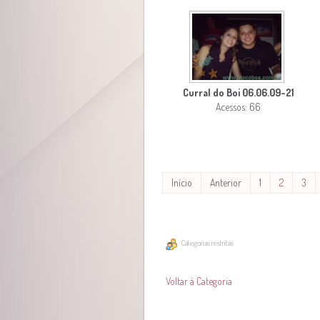
Curral do Boi 06.06.09-21
Acessos: 66
Início
Anterior
1
2
3
Categorias restritas
Voltar à Categoria