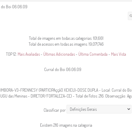
l do Boi 06.06.09
Total de imagens em todas as categorias: 101,661
Total de acessos em todas as imagens: 19,071,746
TOP 12:
Mais Avaliadas
-
Últimas Adicionadas
-
Última Comentada
-
Mais Vista
Curral do Boi 06.06.09
MBORA-V3-FRENNESY (PARTICIPAççãO XEXEU)-DOSE DUPLA - Local: Curral do Boi - 
GUGU das Meninas - DIRETOR/FORTALEZA-CE) - Total de Fotos: 216. Observaçção: Agu
Classificar por
Existem 216 imagens na categoria