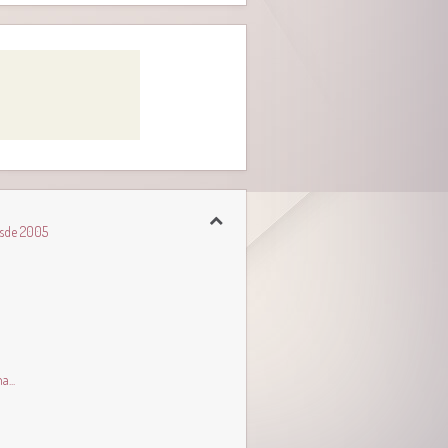
esde 2005
...