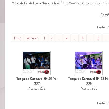
Video da Banda Louca Mania: <a href="http://www.youtube.com/watch?v
Classi
Existem 
Início
Anterior
1
2
…
4
…
6
…
8
…
Terça de Carnaval 04.03.14-
Terça de Carnaval 04.03.14
337
338
Acessos: 202
Acessos: 206
Existem 