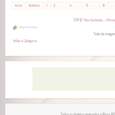
Início
Anterior
1
2
…
4
…
6
…
8
…
TOP 12:
Mais Avaliadas
-
Última
Categorias restritas
Total de imagens
Voltar à Categoria
Todos os direitos reservados a Bloco B