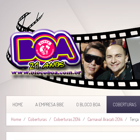
HOME
A EMPRESA BBE
O BLOCO BOA
COBERTURAS
Home
Coberturas
Coberturas 2014
Carnaval Aracati 2014
Terça 