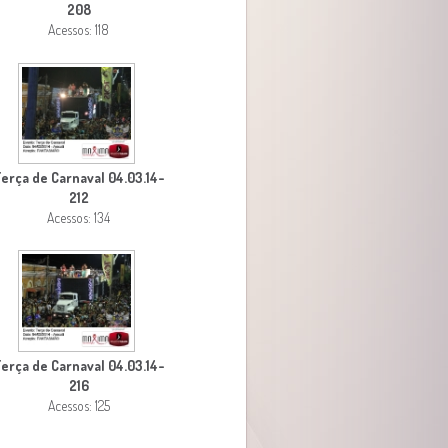
208
Acessos: 118
erça de Carnaval 04.03.14-
212
Acessos: 134
erça de Carnaval 04.03.14-
216
Acessos: 125