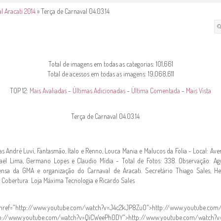
l Aracati 2014
» Terça de Carnaval 04.03.14
Total de imagens em todas as categorias: 101,661
Total de acessos em todas as imagens: 19,068,611
TOP 12:
Mais Avaliadas
-
Últimas Adicionadas
-
Última Comentada
-
Mais Vista
Terça de Carnaval 04.03.14
 André Luví, Fantasmão, Italo e Renno, Louca Mania e Malucos da Folia - Local: Av
el Lima, Germano Lopes e Claudio Mídia - Total de Fotos: 338. Observação: Ag
ensa da GMA e organização do Carnaval de Aracati. Secretário Thiago Sales, 
a Cobertura: Loja Máxima Tecnologia e Ricardo Sales
: <a href="http://www.youtube.com/watch?v=J4c2kJP8Zu0">http://www.youtube.c
http://www.youtube.com/watch?v=QiCWeePh0DY">http://www.youtube.com/watch?