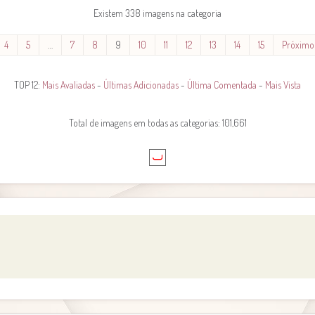
Existem 338 imagens na categoria
4
5
…
7
8
9
10
11
12
13
14
15
Próximo
TOP 12:
Mais Avaliadas
-
Últimas Adicionadas
-
Última Comentada
-
Mais Vista
Total de imagens em todas as categorias: 101,661