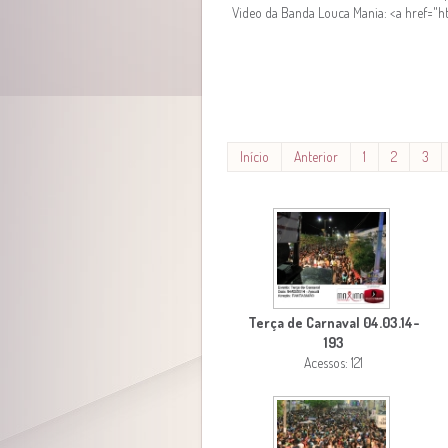
Video da Banda Louca Mania: <a href=
Início
Anterior
1
2
3
Terça de Carnaval 04.03.14-
193
Acessos: 121