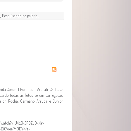
enida Coronel Pompeu - Aracati-CE. Data:
uarde todas as fotos serem carregadas.
Herlon Rocha, Germano Arruda e Junior
om/watch?v=J4c2kJP8Zu0</a>
v=QiCWeePh0DY</a>