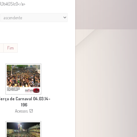
RJti4fJSlc0</a>
Fim
erça de Carnaval 04.03.14-
196
Acessos: 121