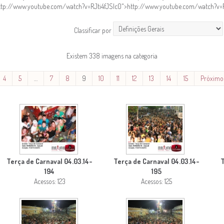
"http://www.youtube.com/watch?v=RJti4fJSlc0">http://www.youtube.com/watch?v=
Classificar por
Existem 338 imagens na categoria
4
5
…
7
8
9
10
11
12
13
14
15
Próximo
Terça de Carnaval 04.03.14-
Terça de Carnaval 04.03.14-
T
194
195
Acessos: 123
Acessos: 125